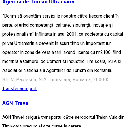
Agentia de Turism Ultramarin
”Dorim să orientăm serviciile noastre către fiecare client în
parte, oferind competență, calitate, siguranță, inovație și
profesionalism” Infiintata in anul 2001, ca societate cu capital
privat Ultramarin a devenit in scurt timp un important tur
operator in zona de vest a tarii avand licenta cu nr.2100, fiind
membra a Camerei de Comert si Industrie Timisoara, IATA si
Asociatiei Nationala a Agentiilor de Turism din Romania.
Str. N. Paulescu, Nr.2, Timisoara, Romania, 300005
Transfer aeroport
AGN Travel
AGN Travel asigură transportul către aeroportul Traian Vuia din
Timișoara precum și alte curse la cerere.