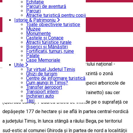
ADI Padurea Bistra
Echitație
Parcuri de aventură
Parcuri
Atracție turistică pentru copii
Pădurea Bistra este o arie protejată de interes național, care
Istorie & Patrimoniu
Toate obiectivele turistice
corespunde categoriei a IV-a IUCN (rezervație naturală de tip
Muzee
Monumente
forestier), situată în județul Timiș, pe teritoriul administrativ al
Castele și Conace
Atracții turistice rurale
comunei Moșnița Nouă și al comunei Ghiroda. A fost declarată
Biserici și Mănăstiri
Fortificații, turnuri, ruine
arie protejată prin Legea nr. 5 din 6 martie 2000 privind
Palate
Case Memoriale
aprobarea Planului de amenajare a teritoriului național -
Utile
English
Tur virtual Județul Timiș
Secțiunea a III-a - zone protejate și reprezintă o zonă
Ghizi de turism
Centre de informare turistică
Cum ajungi în Timiș?
împădurită cu scop de protecție pentru specii arboricole de
Transfer aeroport
Transport intern
stejar (Quercus robur), gârniță (Quercus frainetto) sau cer
Închirieri auto
Taxi
(Quercus cerris). Pădurea Bistra se întinde pe o suprafață ce
depăşeşte 177 de hectare și se află în partea central-nordică
a județului Timiș, în lunca stângă a râului Bega, pe teritoriul
sud-estic al comunei Ghiroda şi în partea de nord a localității