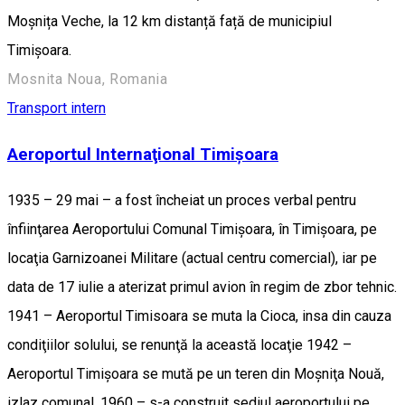
Moșnița Veche, la 12 km distanță față de municipiul
Timișoara.
Mosnita Noua, Romania
Transport intern
Aeroportul Internaţional Timişoara
1935 – 29 mai – a fost încheiat un proces verbal pentru
înfiinţarea Aeroportului Comunal Timişoara, în Timişoara, pe
locaţia Garnizoanei Militare (actual centru comercial), iar pe
data de 17 iulie a aterizat primul avion în regim de zbor tehnic.
1941 – Aeroportul Timisoara se muta la Cioca, insa din cauza
condiţiilor solului, se renunţă la această locaţie 1942 –
Aeroportul Timişoara se mută pe un teren din Moşniţa Nouă,
izlaz comunal. 1960 – s-a construit sediul aeroportului pe