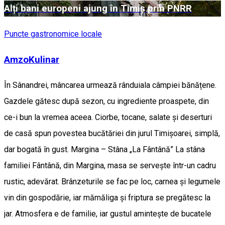
Alți bani europeni ajung în Timiș prin PNRR
Puncte gastronomice locale
AmzoKulinar
În Sânandrei, mâncarea urmează rânduiala câmpiei bănățene.
Gazdele gătesc după sezon, cu ingrediente proaspete, din
ce-i bun la vremea aceea. Ciorbe, tocane, salate și deserturi
de casă spun povestea bucătăriei din jurul Timișoarei, simplă,
dar bogată în gust. Margina – Stâna „La Fântână” La stâna
familiei Fântână, din Margina, masa se servește într-un cadru
rustic, adevărat. Brânzeturile se fac pe loc, carnea și legumele
vin din gospodărie, iar mămăliga și friptura se pregătesc la
jar. Atmosfera e de familie, iar gustul amintește de bucatele