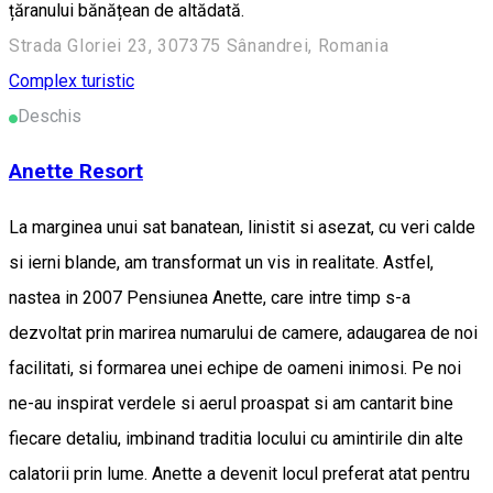
țăranului bănățean de altădată.
Strada Gloriei 23, 307375 Sânandrei, Romania
Complex turistic
Deschis
Anette Resort
La marginea unui sat banatean, linistit si asezat, cu veri calde
si ierni blande, am transformat un vis in realitate. Astfel,
nastea in 2007 Pensiunea Anette, care intre timp s-a
dezvoltat prin marirea numarului de camere, adaugarea de noi
facilitati, si formarea unei echipe de oameni inimosi. Pe noi
ne-au inspirat verdele si aerul proaspat si am cantarit bine
fiecare detaliu, imbinand traditia locului cu amintirile din alte
calatorii prin lume. Anette a devenit locul preferat atat pentru