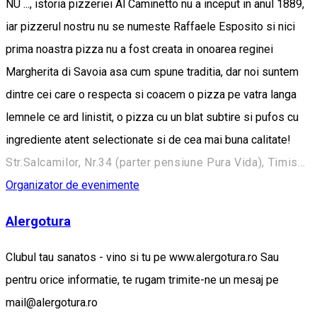
NU ..., istoria pizzeriei Al Caminetto nu a inceput in anul 1889,
iar pizzerul nostru nu se numeste Raffaele Esposito si nici
prima noastra pizza nu a fost creata in onoarea reginei
Margherita di Savoia asa cum spune traditia, dar noi suntem
dintre cei care o respecta si coacem o pizza pe vatra langa
lemnele ce ard linistit, o pizza cu un blat subtire si pufos cu
ingrediente atent selectionate si de cea mai buna calitate!
Str.Salcamilor, Nr.34 (parter pensiune Pura Vida), Timisoara, Romania, 300758
Organizator de evenimente
Alergotura
Clubul tau sanatos - vino si tu pe www.alergotura.ro Sau
pentru orice informatie, te rugam trimite-ne un mesaj pe
mail@alergotura.ro