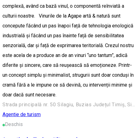
complexă, având ca bază vinul, o componentă reînviată a
culturii noastre. Vinurile de la Agape artă & natură sunt
concepute făcând un pas înapoi față de tehnologia enologică
industrială și făcând un pas înainte față de sensibilitatea
senzorială, dar și față de exprimarea teritorială. Crezul nostru
este acela de a produce an de an vinuri “uno tantum”, adică
diferite și sincere, care să reușească să emoționeze. Printr-
un concept simplu și minimalist, strugurii sunt doar conduși în
cramă fără a le impune ce să devină, cu intervenții minime și
doar dacă sunt necesare.
Strada principală nr. 50 Silagiu, Buzias Județul Timiș, Silagiu, Romania
Agentie de turism
Deschis