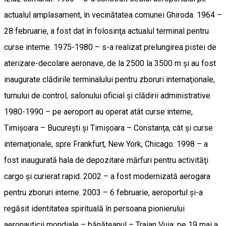
actualul amplasament, în vecinătatea comunei Ghiroda. 1964 –
28 februarie, a fost dat în folosinţa actualul terminal pentru
curse interne. 1975-1980 – s-a realizat prelungirea pistei de
aterizare-decolare aeronave, de la 2500 la 3500 m şi au fost
inaugurate clădirile terminalului pentru zboruri internaţionale,
turnului de control, salonului oficial şi clădirii administrative.
1980-1990 – pe aeroport au operat atât curse interne,
Timişoara – Bucureşti şi Timişoara – Constanţa, cât şi curse
internaţionale, spre Frankfurt, New York, Chicago. 1998 – a
fost inaugurată hala de depozitare mărfuri pentru activităţi
cargo şi curierat rapid. 2002 – a fost modernizată aerogara
pentru zboruri interne. 2003 – 6 februarie, aeroportul şi-a
regăsit identitatea spirituală în persoana pionierului
aeronauticii mondiale – bănăţeanul – Traian Vuia; pe 19 mai a