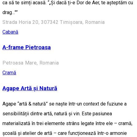
ca să te simți acasă. “„Și dacă ți-e Dor de Aer, te așteptăm cu
drag…"”
Strada Horia 20, 307342 Timișoara, Romania
Cabană
A-frame Pietroasa
Petroasa Mare, Romania
Cramă
Agape Artă și Natură
Agape “artă & natură” se naște într-un context de fuziune a
sensibilității dintre artă, natură și vin. Este pasiunea
materializată în trei elemente strâns legate între ele – cramă,
școală și atelier de artă – care funcționează într-o armonie