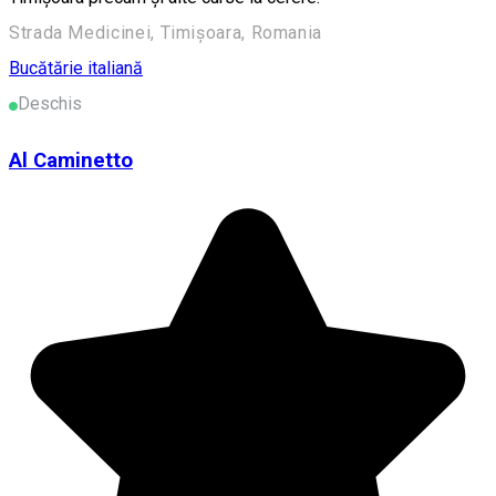
Strada Medicinei, Timișoara, Romania
Bucătărie italiană
Deschis
Al Caminetto