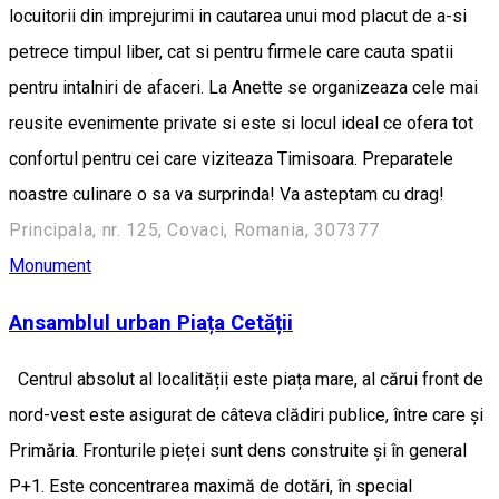
locuitorii din imprejurimi in cautarea unui mod placut de a-si
petrece timpul liber, cat si pentru firmele care cauta spatii
pentru intalniri de afaceri. La Anette se organizeaza cele mai
reusite evenimente private si este si locul ideal ce ofera tot
confortul pentru cei care viziteaza Timisoara. Preparatele
noastre culinare o sa va surprinda! Va asteptam cu drag!
Principala, nr. 125, Covaci, Romania, 307377
Monument
Ansamblul urban Piața Cetății
Centrul absolut al localității este piața mare, al cărui front de
nord-vest este asigurat de câteva clădiri publice, între care și
Primăria. Fronturile pieței sunt dens construite și în general
P+1. Este concentrarea maximă de dotări, în special