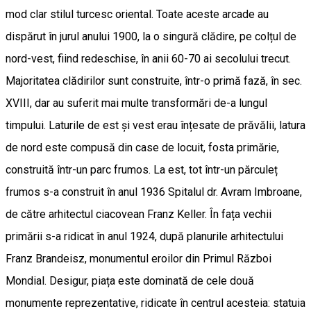
mod clar stilul turcesc oriental. Toate aceste arcade au
dispărut în jurul anului 1900, la o singură clădire, pe colțul de
nord-vest, fiind redeschise, în anii 60-70 ai secolului trecut.
Majoritatea clădirilor sunt construite, într-o primă fază, în sec.
XVIII, dar au suferit mai multe transformări de-a lungul
timpului. Laturile de est și vest erau înțesate de prăvălii, latura
de nord este compusă din case de locuit, fosta primărie,
construită într-un parc frumos. La est, tot într-un părculeț
frumos s-a construit în anul 1936 Spitalul dr. Avram Imbroane,
de către arhitectul ciacovean Franz Keller. În fața vechii
primării s-a ridicat în anul 1924, după planurile arhitectului
Franz Brandeisz, monumentul eroilor din Primul Război
Mondial. Desigur, piața este dominată de cele două
monumente reprezentative, ridicate în centrul acesteia: statuia