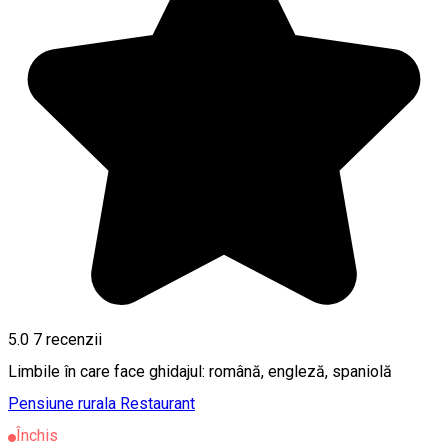
5.0
7
recenzii
Limbile în care face ghidajul: română, engleză, spaniolă
Pensiune rurala
Restaurant
Închis