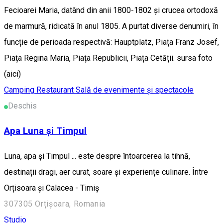
Fecioarei Maria, datând din anii 1800-1802 și crucea ortodoxă
de marmură, ridicată în anul 1805. A purtat diverse denumiri, în
funcție de perioada respectivă: Hauptplatz, Piața Franz Josef,
Piața Regina Maria, Piața Republicii, Piața Cetății. sursa foto
(aici)
Camping
Restaurant
Sală de evenimente și spectacole
Deschis
Apa Luna și Timpul
Luna, apa și Timpul ... este despre întoarcerea la tihnă,
destinații dragi, aer curat, soare și experiențe culinare. Între
Orțisoara și Calacea - Timiș
307305 Orțișoara, Romania
Studio