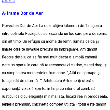
Cabană
A-frame Dor de Aer
Povestea Dor de Aer La doar câțiva kilometri de Timișoara,
între colinele Recașului, se ascunde un loc care pare desprins
din alt timp. Un refugiu cu aromă de lemn, lumină caldă și
liniște care te învăluie precum un îmbrățișare. Am gândit
fiecare detaliu ca să fie mai mult decât o simplă cabană -
este un spațiu în care să te reconectezi cu tine, cu cei dragi și
cu simplitatea momentelor frumoase. “„Atât de aproape și
totuși atât de diferită…"” Arhitectura A-frame îți oferă o
experiență vizuală aparte, în timp ce interiorul combină
rusticul cald cu eleganța minimalistă. Încălzirea în pardoseală,
lenjeria premium, chicinetța complet utilată - totul este gândit