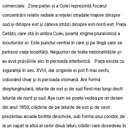
comerciale. Zona pieței și a Culei reprezintă focarul
concentrării relativ radiale a rețelei stradale majore dinspre
sud și dinspre est și câteva străzi dinspre est-nord-est. Piața
Cetății, care stă în umbra Culei, poartă stigma pluralistică a
locuitorilor ei. Este punctul central în care și pe lîngă care se
petrece viața localității. Negustori de toate naționalitățile și-
au avut prăvăliile aici în perioada interbelică. Piața exista cu
siguranță în sec. XVIII, dar originile ei pot fi mai vechi,
coborând chiar și în perioada otomană. Are formă
dreptunghiulară, laturile de est și de sud fiind mai lungi decît
laturile de nord și sud. Așa cum se poate vedea pe un desen
din anul 1850, clădirile de pe laturile de est și de vest
prezentau arcade boltite deschise, sub forma unui coridor, de
la un capăt la altul al celor două laturi, clădiri care dovedeau în