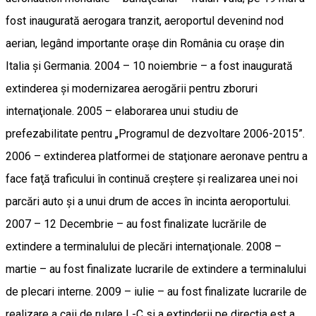
fost inaugurată aerogara tranzit, aeroportul devenind nod
aerian, legând importante oraşe din România cu oraşe din
Italia şi Germania. 2004 – 10 noiembrie – a fost inaugurată
extinderea şi modernizarea aerogării pentru zboruri
internaţionale. 2005 – elaborarea unui studiu de
prefezabilitate pentru „Programul de dezvoltare 2006-2015”.
2006 – extinderea platformei de staţionare aeronave pentru a
face faţă traficului în continuă creştere şi realizarea unei noi
parcări auto şi a unui drum de acces în incinta aeroportului.
2007 – 12 Decembrie – au fost finalizate lucrările de
extindere a terminalului de plecări internaţionale. 2008 –
martie – au fost finalizate lucrarile de extindere a terminalului
de plecari interne. 2009 – iulie – au fost finalizate lucrarile de
realizare a caii de rulare L-C si a extinderii pe directia est a