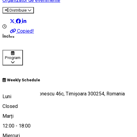
Organizator de evenimente
Distribuie
Copied!
Închis
Program
Weekly Schedule
Bulevardul Take Ionescu 46c, Timișoara 300254, Romania
Luni
Closed
Marți
Hartă
12:00
-
18:00
Miercuri