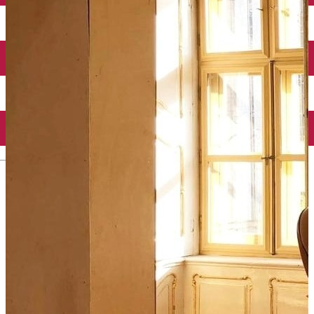
Echitație
Parcuri de aventură
Parcuri
Atracție turistică pentru copii
Istorie & Patrimoniu
Toate obiectivele turistice
Muzee
Monumente
Castele și Conace
Atracții turistice rurale
Biserici și Mănăstiri
Fortificații, turnuri, ruine
Palate
Case Memoriale
Utile
English
Tur virtual Județul Timiș
Ghizi de turism
Centre de informare turistică
Cum ajungi în Timiș?
Transfer aeroport
Transport intern
Închirieri auto
Taxi