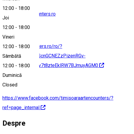
12:00
-
18:00
contact@artencounters.ro
Joi
12:00
-
18:00
Vineri
https://artencounters.ro/ro/?
12:00
-
18:00
fbclid=IwAR0tE7ScnGCNEZzPizenRGv-
Sâmbătă
bRKO8KB3Tyz7Jv7t8zteEklRW7BJmuyAGM0
12:00
-
18:00
Duminică
Closed
https://www.facebook.com/timisoaraartencounters/?
ref=page_internal
Despre