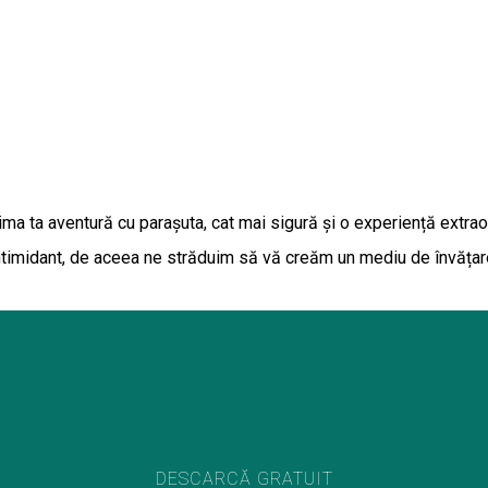
ima ta aventură cu parașuta, cat mai sigură și o experiență extrao
ntimidant, de aceea ne străduim să vă creăm un mediu de învățare d
DESCARCĂ GRATUIT