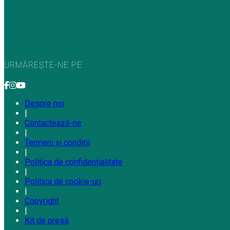
URMĂREȘTE-NE PE
Despre noi
|
Contactează-ne
|
Termeni și condiții
|
Politica de confidențialitate
|
Politica de cookie-uri
|
Copyright
|
Kit de presă