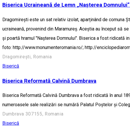
Biserica Ucraineană de Lemn „Nașterea Domnului”
Dragomirești este un sat relativ izolat, aparținând de comuna Ști
ucraineană, provenind din Maramureş. Aceştia au început să se 
și poartă hramul "Naşterea Domnului". Biserica a fost ridicată in
foto: http://www.monumenteromania.ro/; http://enciclopediarom
Dragomirești, Romania
Biserică
Biserica Reformată Calvină Dumbrava
Biserica Reformată Calvină Dumbrava a fost ridicată în anul 1898. 
numeroasele sale realizări se numără Palatul Poştelor şi Colegi
Dumbrava 307155, Romania
Biserică