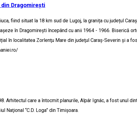
 din Dragomirești
uca, fiind situat la 18 km sud de Lugoj, la granița cu județul Cara
aşeze în Dragomireşti începând cu anii 1964 - 1966. Biserică ort
ițial în localitatea Zorlenţu Mare din judeţul Caraş-Severin şi a fo
aniei.ro/
Arhitectul care a întocmit planurile, Alpár Ignác, a fost unul dint
ul Naţional “C.D. Loga” din Timişoara.