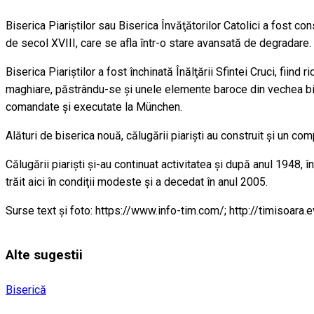
Biserica Piariştilor sau Biserica Învăţătorilor Catolici a fost con
de secol XVIII, care se afla într-o stare avansată de degradare.
Biserica Piariştilor a fost închinată Înălţării Sfintei Cruci, fii
maghiare, păstrându-se şi unele elemente baroce din vechea biser
comandate şi executate la München.
Alături de biserica nouă, călugării piarişti au construit şi un com
Călugării piarişti şi-au continuat activitatea şi după anul 1948, 
trăit aici în condiţii modeste şi a decedat în anul 2005.
Surse text și foto: https://www.info-tim.com/; http://timisoara.
Alte sugestii
Biserică