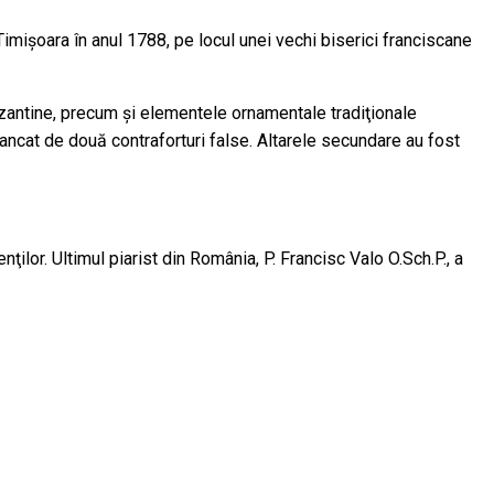
n Timişoara în anul 1788, pe locul unei vechi biserici franciscane
obizantine, precum şi elementele ornamentale tradiţionale
lancat de două contraforturi false. Altarele secundare au fost
ţilor. Ultimul piarist din România, P. Francisc Valo O.Sch.P., a