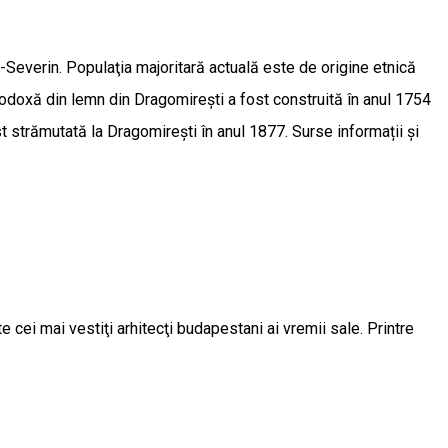
ș-Severin. Populaţia majoritară actuală este de origine etnică
odoxă din lemn din Dragomirești a fost construită în anul 1754
st strămutată la Dragomireşti în anul 1877. Surse informații și
e cei mai vestiţi arhitecţi budapestani ai vremii sale. Printre