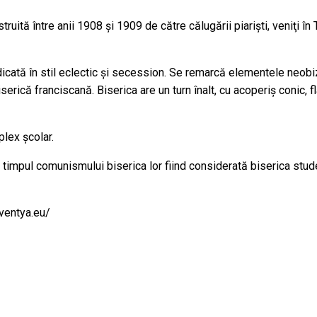
struită între anii 1908 şi 1909 de către călugării piarişti, veniţi î
nd ridicată în stil eclectic şi secession. Se remarcă elementele ne
ică franciscană. Biserica are un turn înalt, cu acoperiş conic, f
plex şcolar.
în timpul comunismului biserica lor fiind considerată biserica studen
eventya.eu/