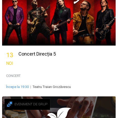
Concert Direcția 5
13
NOI
CONCERT
Începe la 19:30
|
Teatru Traian Grozăvescu
EVENIMENT DE GRUP