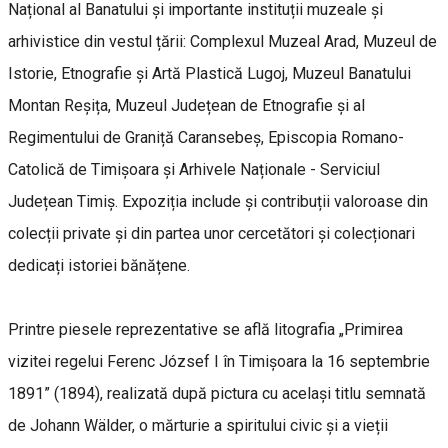
Național al Banatului și importante instituții muzeale și
arhivistice din vestul țării: Complexul Muzeal Arad, Muzeul de
Istorie, Etnografie și Artă Plastică Lugoj, Muzeul Banatului
Montan Reșița, Muzeul Județean de Etnografie și al
Regimentului de Graniță Caransebeș, Episcopia Romano-
Catolică de Timișoara și Arhivele Naționale - Serviciul
Județean Timiș. Expoziția include și contribuții valoroase din
colecții private și din partea unor cercetători și colecționari
dedicați istoriei bănățene.
Printre piesele reprezentative se află litografia „Primirea
vizitei regelui Ferenc József I în Timișoara la 16 septembrie
1891” (1894), realizată după pictura cu același titlu semnată
de Johann Wälder, o mărturie a spiritului civic și a vieții